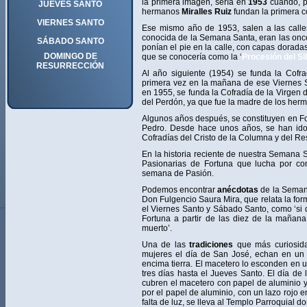
la primera imagen, sería en
1953
cuando, po
JUEVES SANTO
hermanos
Miralles Ruiz
fundan la primera co
VIERNES SANTO
Ese mismo año de 1953, salen a las calles
conocida de la Semana Santa, eran las onc
SÁBADO SANTO
ponían el pie en la calle, con capas doradas
DOMINGO DE
que se conocería como la ‘
Procesión del Si
RESURRECCIÓN
Al año siguiente (1954) se funda la Cofr
primera vez en la mañana de ese Viernes S
en 1955, se funda la Cofradía de la Virgen d
del Perdón, ya que fue la madre de los herm
Algunos años después, se constituyen en For
Pedro. Desde hace unos años, se han id
Cofradías del Cristo de la Columna y del Re
En la historia reciente de nuestra Semana 
Pasionarias de Fortuna que lucha por co
semana de Pasión.
Podemos encontrar
anécdotas
de la Semana
Don Fulgencio Saura Mira, que relata la for
el Viernes Santo y Sábado Santo, como ‘si de
Fortuna a partir de las diez de la mañana
muerto’.
Una de las
tradiciones
que más curiosida
mujeres el día de San José, echan en un 
encima tierra. El macetero lo esconden en un
tres días hasta el Jueves Santo. El día de 
cubren el macetero con papel de aluminio y
por el papel de aluminio, con un lazo rojo e
falta de luz, se lleva al Templo Parroquial