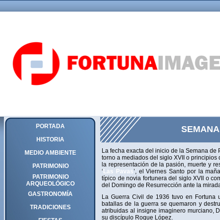
PORTADA
SEMANA
HISTORIA
La fecha exacta del inicio de la Semana de 
MEDIO AMBIENTE
torno a mediados del siglo XVII o principios
la representación de la pasión, muerte y re
PATRIMONIO
‘
Las Pavas
’, el Viernes Santo por la mañ
PATRIMONIO
típico de novia fortunera del siglo XVII o c
ARQUEOLÓGICO
del Domingo de Resurrección ante la mirada 
GASTRONOMÍA
La Guerra Civil de 1936 tuvo en Fortuna u
batallas de la guerra se quemaron y destruy
TRADICIONES
atribuidas al insigne imaginero murciano, 
su discípulo Roque López.