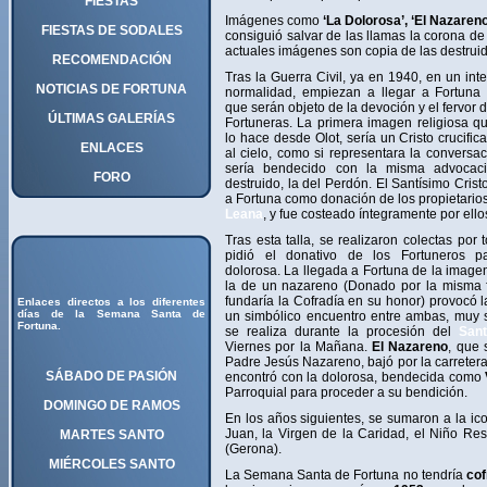
FIESTAS
Imágenes como
‘La Dolorosa’, ‘El Nazareno’
FIESTAS DE SODALES
consiguió salvar de las llamas la corona de
actuales imágenes son copia de las destruid
RECOMENDACIÓN
Tras la Guerra Civil, ya en 1940, en un inte
NOTICIAS DE FORTUNA
normalidad, empiezan a llegar a Fortuna 
que serán objeto de la devoción y el fervor 
ÚLTIMAS GALERÍAS
Fortuneras. La primera imagen religiosa qu
lo hace desde Olot, sería un Cristo crucific
ENLACES
al cielo, como si representara la conversa
sería bendecido con la misma advocaci
FORO
destruido, la del Perdón. El Santísimo Crist
a Fortuna como donación de los propietario
Leana
, y fue costeado íntegramente por ello
Tras esta talla, se realizaron colectas por 
pidió el donativo de los Fortuneros p
dolorosa. La llegada a Fortuna de la image
la de un nazareno (Donado por la misma 
fundaría la Cofradía en su honor) provocó 
Enlaces directos a los diferentes
días de la Semana Santa de
un simbólico encuentro entre ambas, muy s
Fortuna.
se realiza durante la procesión del
San
Viernes por la Mañana.
El Nazareno
, que 
Padre Jesús Nazareno, bajó por la carretera
SÁBADO DE PASIÓN
encontró con la dolorosa, bendecida como
Parroquial para proceder a su bendición.
DOMINGO DE RAMOS
En los años siguientes, se sumaron a la ic
Juan, la Virgen de la Caridad, el Niño Resu
MARTES SANTO
(Gerona).
MIÉRCOLES SANTO
La Semana Santa de Fortuna no tendría
cof