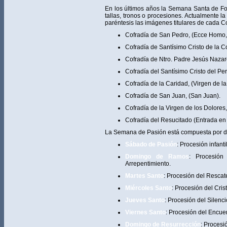
En los últimos años la Semana Santa de Fo
tallas, tronos o procesiones. Actualmente 
paréntesis las imágenes titulares de cada Co
Cofradía de San Pedro, (Ecce Homo, 
Cofradía de Santísimo Cristo de la C
Cofradía de Ntro. Padre Jesús Nazar
Cofradía del Santísimo Cristo del Per
Cofradía de la Caridad, (Virgen de la
Cofradía de San Juan, (San Juan).
Cofradía de la Virgen de los Dolores,
Cofradía del Resucitado (Entrada en
La Semana de Pasión está compuesta por die
Sábado de Pasión
: Procesión infant
Domingo de Ramos
: Procesión
Arrepentimiento.
Martes Santo
: Procesión del Rescat
Miércoles Santo
: Procesión del Cri
Jueves Santo
: Procesión del Silenci
Viernes Santo
: Procesión del Encuen
Domingo de Resurrección
: Procesi